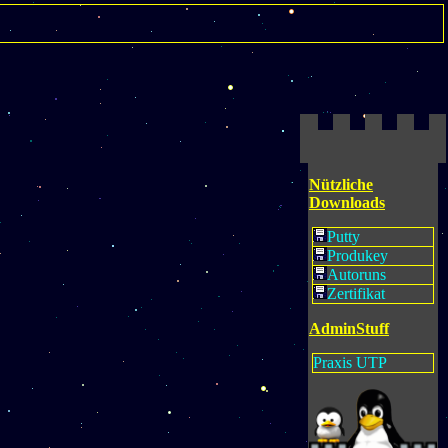
Nützliche
Downloads
Putty
Produkey
Autoruns
Zertifikat
AdminStuff
Praxis
UTP