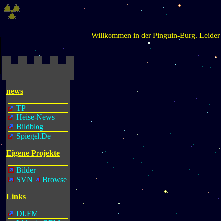
Willkommen in der Pinguin-Burg. Leider gi
news
TP
Heise-News
Bildblog
Spiegel.De
Eigene Projekte
Bilder
SVN
Browse
Links
DI.FM