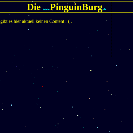
Die
PinguinBurg
www.
.de
bt es hier aktuell keinen Content :-( .